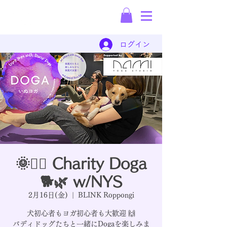
保護犬の犬材派遣会社
ログイン
🌞🧘‍♀️ Charity Doga
🐕🌿 w/NYS
2月16日(金)
  |  
BLINK Roppongi
犬初心者もヨガ初心者も大歓迎 🙌
バディドッグたちと一緒にDogaを楽しみま