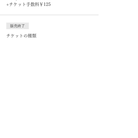
+チケット手数料￥125
🐾 こんな人におすすめ
ヨガやアニマルセラピーに興味がある
販売終了
保護犬たちとふれあいたい
保護犬たちをサポートしたい
チケットの種類
新しくて楽しいイベントに参加したい
Ticket + T-shirt【¥1,000
off】
🐾 内容
価格
保護犬たちと一緒にヨガを楽しむ
￥8,500
Nami Yoga Studioの講師に学ぶ
+チケット手数料￥213
保護犬のことやその背景にある問題を
知る
保護犬たちとの自由なふれあい
このイベントをシェア
🐾 タイムスケジュール
18:30-19:00 Open
開場・犬とのアイスブ
レイク
19:00-19:10 Intro
Buddiesや保護犬につ
いての紹介