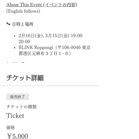
About This Event (イベントの内容)
(English follows)
🐾 日時と場所
2月16日(金), 3月15日(金) 19:00-
20:00
BLINK Roppongi（〒106-0046 東京
都港区元麻布３丁目１−６）
🐾 参加費
5,000円
チケット詳細
8,500円【オリジナルTシャツ付✨】
▶︎
Tシャツをチェック
販売終了
🐾 持ち物
チケットの種類
Ticket
バスタオル（レンタルヨガマットの上
に敷く場合）
価格
飲み物
動きやすい服装
￥5,000