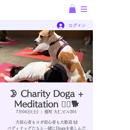
保護犬の犬材派遣会社
ログイン
🌛 Charity Doga +
Meditation 🧘‍♀️🐕
7月04日(土)
  |  
榎町 大仁ビル201
犬初心者もヨガ初心者も大歓迎 🙌
バディドッグたちと一緒にDogaを楽しんだ