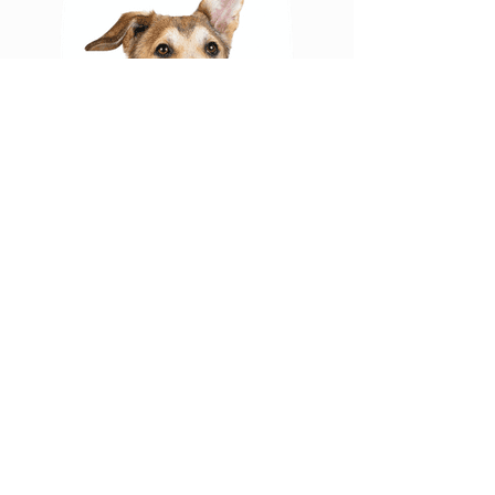
日本ではまだまだ多く
の犬猫たちが、
毎日保健所や引き取り屋によって殺処
分されています。
保護犬とは、各地の収容所やブリーダ
ー崩壊現場などからレスキューされ、
新しい居場所を探している犬たちのこ
とです。