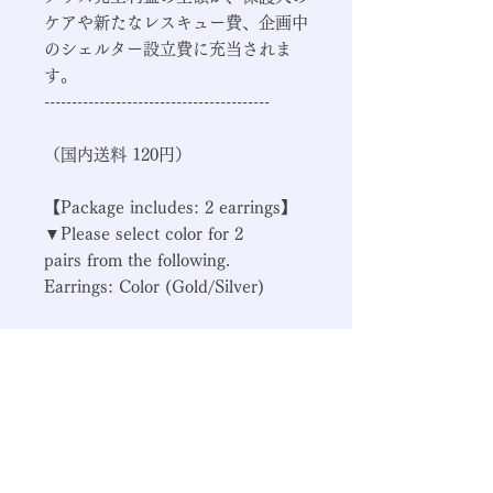
ケアや新たなレスキュー費、企画中
のシェルター設立費に充当されま
す。
-----------------------------------------
（国内送料 120円）
【Package includes: 2 earrings】
▼Please select color for 2
pairs from the following.
Earrings: Color (Gold/Silver)
-----------------------------------------
All profits from good sales will be
used for the care of rescue dogs,
new rescues, and the
establishment of a new shelter.
-----------------------------------------