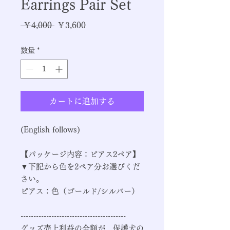
Earrings Pair Set
通
セ
 ￥4,000 
￥3,600
常
ー
数量
*
価
ル
格
価
格
カートに追加する
(English follows)
【パッケージ内容：ピアス2ペア】
▼下記から色を2ペア分お選びくだ
さい。
ピアス
：色（ゴールド/シルバー）
-----------------------------------------
グッズ売上利益の全額が、保護犬の