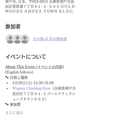
神戸市, 日本、〒653-0015 兵庫県神戸市長
田区菅原通７丁目４１−１−５０３ ＧＯＬＤ
ＷＯＯＤＳ ＳＨＯＥＳ ＴＯＷＮ ＢＬＤＧ．
参加者
その他+5 名の参加者
イベントについて
About This Event (イベントの内容)
(English follows)
🐾 日時と場所
4月28日(日) 13:30-15:00
Wagom Climbing Gym
（兵庫県神戸市
長田区７丁目４１−１ゴールドウッズシ
ューズタウン５０３）
🐾 参加費
さらに表示