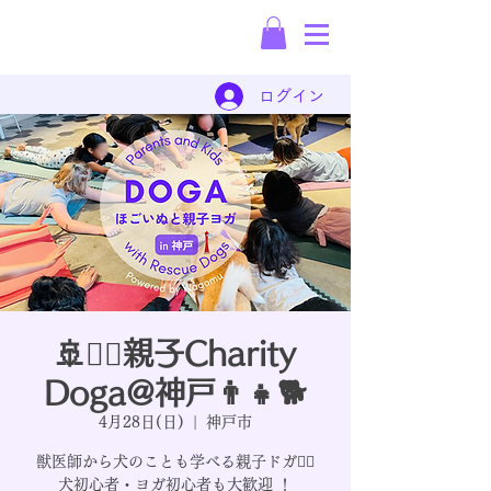
保護犬の犬材派遣会社
ログイン
🚢🧘‍♂️親子Charity
Doga@神戸👨‍👧🐕
4月28日(日)
  |  
神戸市
獣医師から犬のことも学べる親子ドガ🧘‍♀️
犬初心者・ヨガ初心者も大歓迎 ！