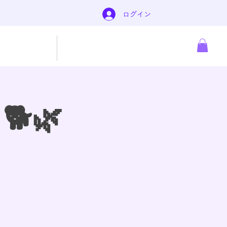
ログイン
予約/イベント
ショップ
 🐕🌿