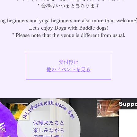
* 会場はいつもと異なります
og beginners and yoga beginners are also more than welcome
Let's enjoy Doga with Buddie dogs!
* Please note that the venue is different from usual.
受付停止
他のイベントを見る