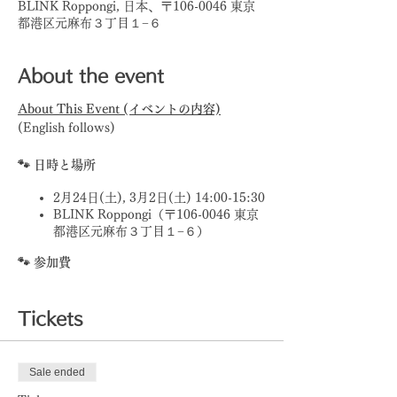
BLINK Roppongi, 日本、〒106-0046 東京
都港区元麻布３丁目１−６
About the event
About This Event (イベントの内容)
(English follows)
🐾 日時と場所
2月24日(土), 3月2日(土) 14:00-15:30
BLINK Roppongi（〒106-0046 東京
都港区元麻布３丁目１−６）
🐾 参加費
7,000円（大人1人＋子ども1人）
1,500円（子ども1人まで追加可能）
Tickets
* いずれも"
犬とシェアできるおやつ
🍪
"と"
犬についてのテキスト📗
" が子どもの
Sale ended
人数分含まれます