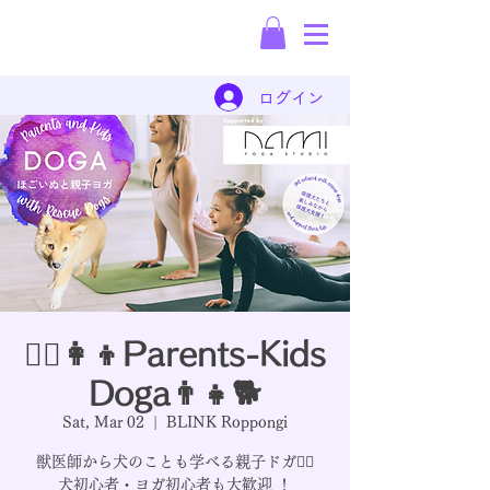
Rescue Dog
Dispatch Company
ログイン
🧘‍♂️👩‍👦Parents-Kids
Doga👨‍👧🐕
Sat, Mar 02
  |  
BLINK Roppongi
獣医師から犬のことも学べる親子ドガ🧘‍♀️
犬初心者・ヨガ初心者も大歓迎 ！