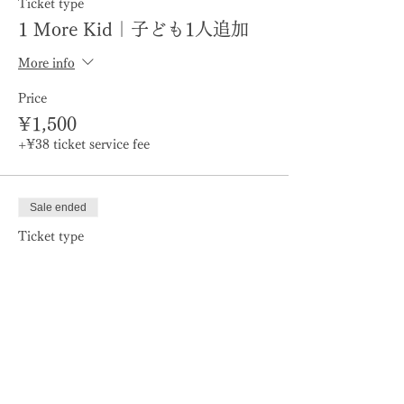
Ticket type
🐾 持ち物
1 More Kid｜子ども1人追加
バスタオル（レンタルヨガマットの上
More info
に敷く場合）
飲み物
Price
動きやすい服装
¥1,500
+¥38 ticket service fee
🐾 こんな人におすすめ
親子で新しくて楽しいイベントに参加
したい
Sale ended
子どもが犬が大好き
保護犬たちをサポートしたい
Ticket type
1 Adult + 1 Kid｜大人1 + 子
🐾 内容
ども1
保護犬たちと一緒に親子でヨガやゲー
ムを楽しむ
More info
Nami Yoga Studioの講師に学ぶ
犬のことや保護犬の問題を知る
Price
保護犬たちとの自由にふれあう
¥7,000
+¥175 ticket service fee