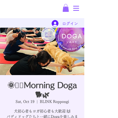
Rescue Dog
Dispatch Company
ログイン
🌞🧘‍♀️Morning Doga
🐕🌿
Sat, Oct 19
  |  
BLINK Roppongi
犬初心者もヨガ初心者も大歓迎 🙌
バディドッグたちと一緒にDogaを楽しみま