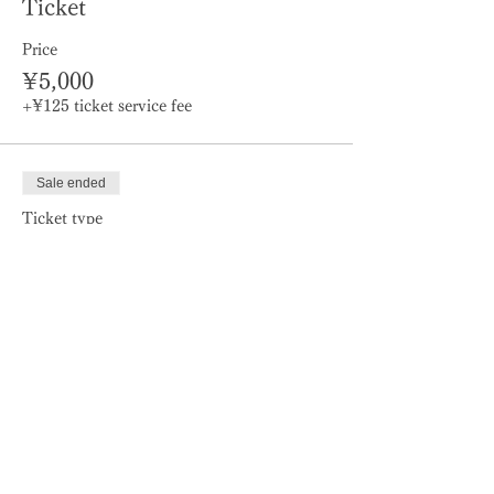
Ticket
Price
¥5,000
+¥125 ticket service fee
Sale ended
Ticket type
Ticket + T-shirt【¥1,000
off】
Price
¥8,500
+¥213 ticket service fee
Share this event