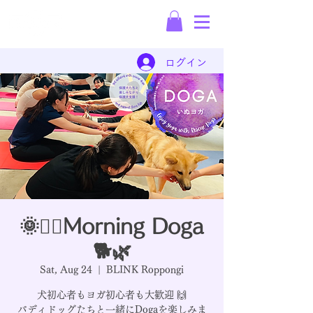
Rescue Dog
Dispatch Company
ログイン
🌞🧘‍♀️Morning Doga
🐕🌿
Sat, Aug 24
  |  
BLINK Roppongi
犬初心者もヨガ初心者も大歓迎 🙌
バディドッグたちと一緒にDogaを楽しみま