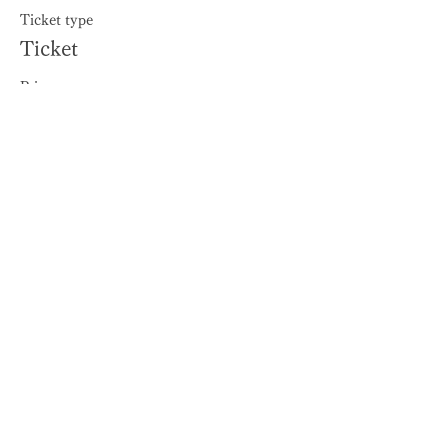
Ticket type
Ticket
Price
¥5,000
+¥125 ticket service fee
This event is sold out
Share this event
Buddie Dog's daily life and veterinary tips are