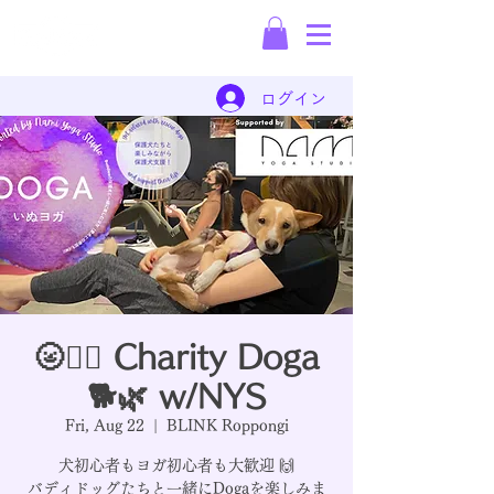
Rescue Dog
Dispatch Company
ログイン
🌝🧘‍♂️ Charity Doga
🐕🌿 w/NYS
Fri, Aug 22
  |  
BLINK Roppongi
犬初心者もヨガ初心者も大歓迎 🙌
バディドッグたちと一緒にDogaを楽しみま