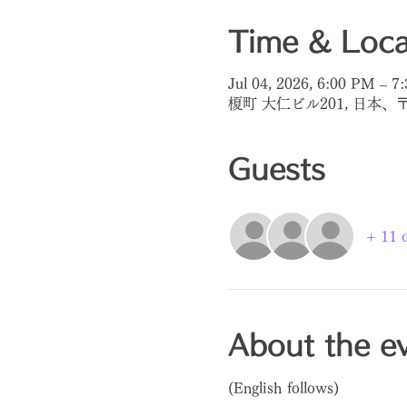
Time & Loca
Jul 04, 2026, 6:00 PM – 7
榎町 大仁ビル201, 日本、
Guests
+ 11 o
About the e
(English follows)