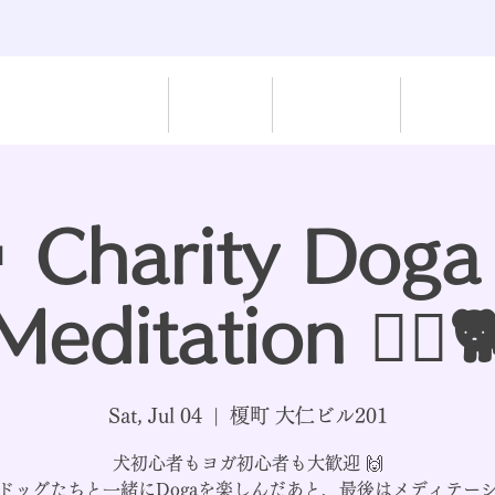
Home
Rescue
Paw-Work
Dispatch
 Charity Doga
Meditation 🧘‍♀️
Sat, Jul 04
  |  
榎町 大仁ビル201
犬初心者もヨガ初心者も大歓迎 🙌
ドッグたちと一緒にDogaを楽しんだあと、最後はメディテー