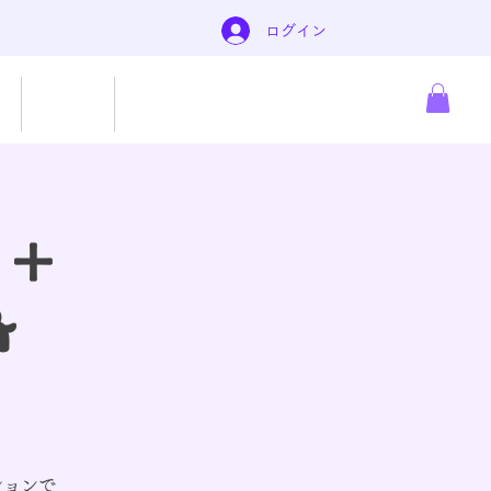
ログイン
About
もっと見る
 +

ションで